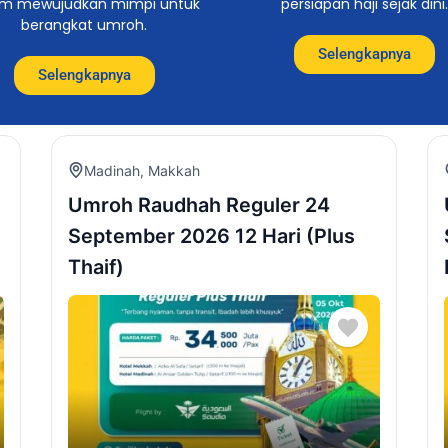
am mewujudkan mimpi untuk
persiapan haji sejak dini.
berangkat umroh.
Selengkapnya
Selengkapnya
Madinah
,
Makkah
Umroh Raudhah Reguler 24
September 2026 12 Hari (Plus
Thaif)