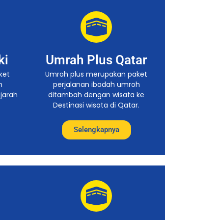
ki
Umrah Plus Qatar
ket
Umroh plus merupakan paket
h
perjalanan ibadah umroh
ejarah
ditambah dengan wisata ke
Destinasi wisata di Qatar.
Selengkapnya