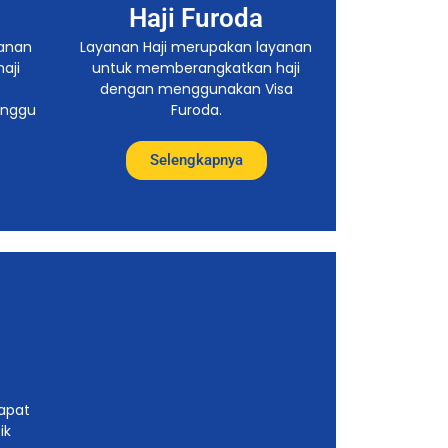
Haji Furoda
yanan
Layanan Haji merupakan layanan
aji
untuk memberangkatkan haji
dengan menggunakan Visa
unggu
Furoda.
Selengkapnya
i
dapat
ik