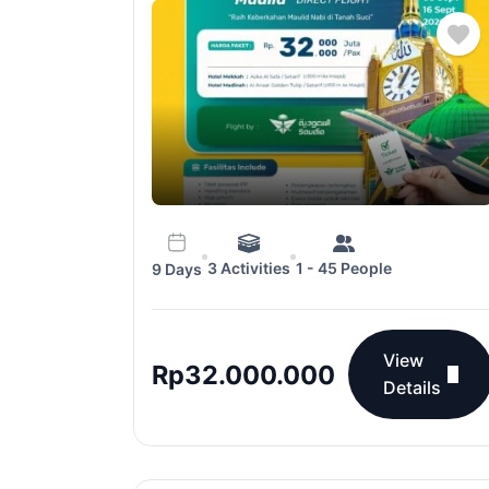
3 Activities
1 - 45 People
9 Days
View
Rp
32.000.000
Details