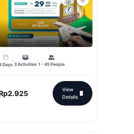
3 Activities
1 - 45 People
9 Days
View
Rp
2.925
Details