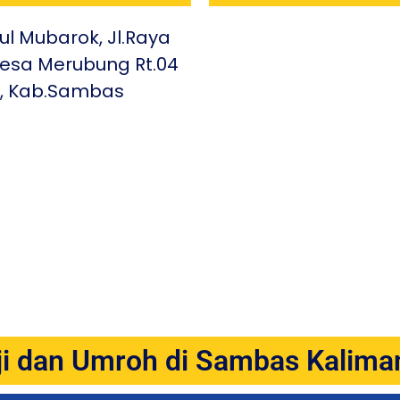
l Mubarok, Jl.Raya
Desa Merubung Rt.04
g, Kab.Sambas
ji dan Umroh di Sambas Kalima