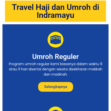
Travel Haji dan Umroh di
Indramayu
Umroh Reguler
Program umroh regular kami biasanya dalam waktu 9
atau 11 hari disertai dengan wisata disekitaran makkah
dan madinah.
Selengkapnya