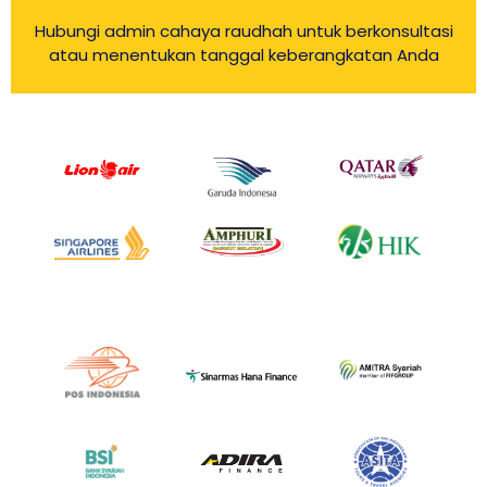
Hubungi admin cahaya raudhah untuk berkonsultasi
atau menentukan tanggal keberangkatan Anda