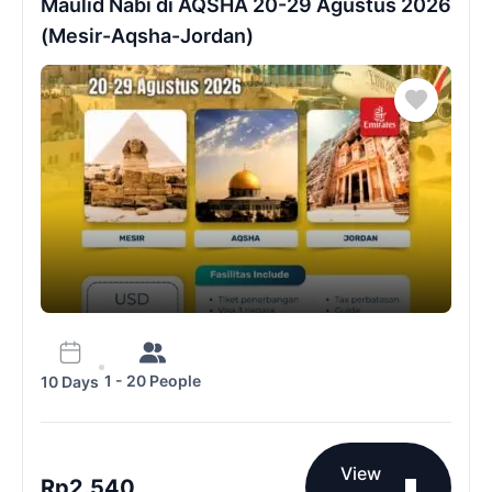
Maulid Nabi di AQSHA 20-29 Agustus 2026
(Mesir-Aqsha-Jordan)
1 - 20 People
10 Days
View
Rp
2.540