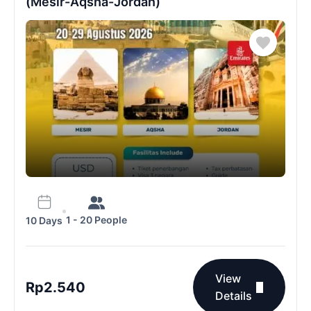
(Mesir-Aqsha-Jordan)
1 - 20 People
10 Days
View
Rp
2.540
Details