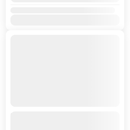
Availability:
Jan
Feb
Mar
Apr
May
Jun
Jul
Aug
Sep
Oct
Nov
Dec
Umroh Raudhah Maulid 08 September
2026 9 Hari (Direct Flight)