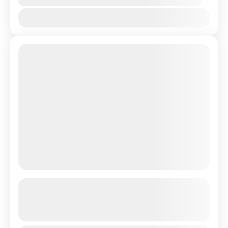
Availability:
Jan
Feb
Mar
Apr
May
Jun
Jul
Aug
Sep
Oct
Nov
Dec
Umroh Shafa Maulid 24 Agustus 2026
9 Hari
See more details