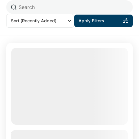
Sort
(Recently Added)
Apply Filters
Umroh Raudhah Reguler 24