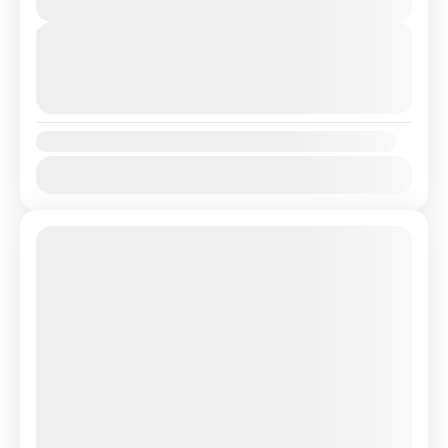
1-45 People
Next Departures
06/08/2026
(Available)
07/08/2026
(Available)
08/08/2026
(Available)
Availability:
Jan
Feb
Mar
Apr
May
Jun
Jul
Aug
Sep
Oct
Nov
Dec