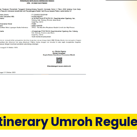
itinerary Umroh Regule