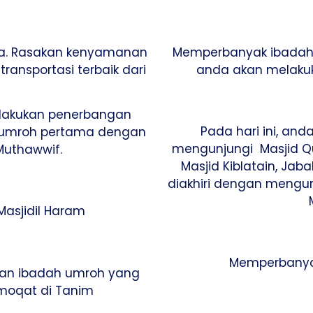
ta. Rasakan kenyamanan
Memperbanyak ibadah di
ansportasi terbaik dari
anda akan melaku
elakukan penerbangan
Pada hari ini, an
 umroh pertama dengan
mengunjungi Masjid Q
Muthawwif.
Masjid Kiblatain, Jab
diakhiri dengan mengu
asjidil Haram
Memperbanyak
kan ibadah umroh yang
moqat di Tanim