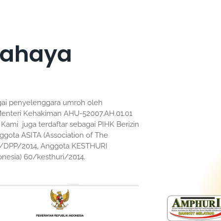
 Cahaya
agai penyelenggara umroh oleh
Menteri Kehakiman AHU-52007.AH.01.01
 Kami juga terdaftar sebagai PIHK Berizin
ggota ASITA (Association of The
IX/DPP/2014, Anggota KESTHURI
onesia) 60/kesthuri/2014.