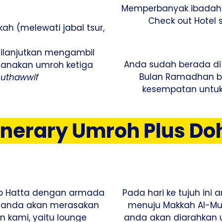
Memperbanyak ibadah d
Check out Hotel 
ah (melewati jabal tsur,
Dilanjutkan mengambil
Anda sudah berada di 
sanakan umroh ketiga
Bulan Ramadhan be
uthawwif
kesempatan untuk
tinerary Umroh Plus Do
no Hatta dengan armada
Pada hari ke tujuh in
i, anda akan merasakan
menuju Makkah Al-Mu
an kami, yaitu lounge
anda akan diarahkan u