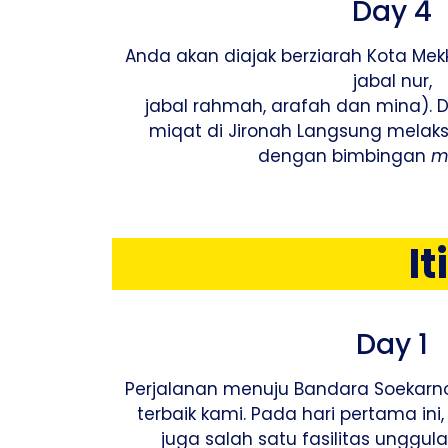
Day 4
Anda akan diajak berziarah Kota Mekk
jabal nur,
jabal rahmah, arafah dan mina). 
miqat di Jironah Langsung melak
dengan bimbingan
m
I
Day 1
Perjalanan menuju Bandara Soekar
terbaik kami. Pada hari pertama in
juga salah satu fasilitas unggul